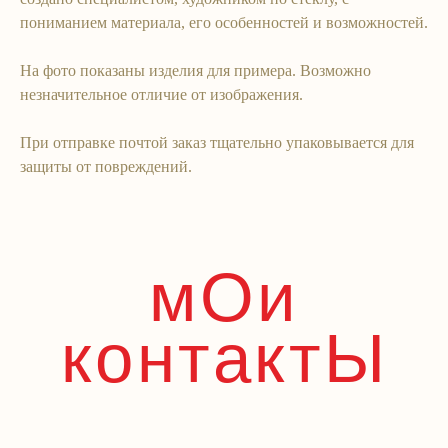
пониманием материала, его особенностей и возможностей.
На фото показаны изделия для примера. Возможно
незначительное отличие от изображения.
При отправке почтой заказ тщательно упаковывается для
защиты от повреждений.
Like`A Glass
ИП Попова Вера Львовна
ОГРНИП 321774600119279
ИНН 770702103836
Адрес регистрации 127055, г. Москва, Вадковский
пер., 12‒79.
Адреса шоурумов
здесь
Патент на бусины-конфеты
© Все права защищены. 2026
Политика конфиденциальности
Публичная оферта
Разработка сайта