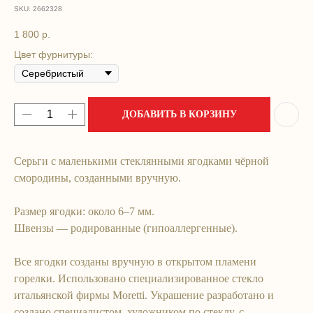
SKU:
2662328
1 800
р.
Цвет фурнитуры:
ДОБАВИТЬ В КОРЗИНУ
Серьги с маленькими стеклянными ягодками чёрной
смородины, созданными вручную.
мОи
контактЫ
Размер ягодки: около 6‒7 мм.
Швензы — родированные (гипоаллергенные).
Все ягодки созданы вручную в открытом пламени
горелки. Использовано специализированное стекло
+7 (993) 901-07-59
LIKE.A.GLASS.SHOP@GMAIL.COM
итальянской фирмы Moretti. Украшение разработано и
создано специалистом, художником по стеклу, с