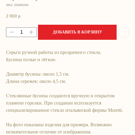
SKU:
20495294
2 800
р.
ДОБАВИТЬ В КОРЗИНУ
Серьги ручной работы из прозрачного стекла.
мОи
Бусины полые и лёгкие.
контактЫ
Диаметр бусины: около 1,5 см.
Длина сережек: около 4,5 см.
Стеклянные бусины создаются вручную в открытом
+7 (993) 901-07-59
LIKE.A.GLASS.SHOP@GMAIL.COM
пламени горелки. При создании используется
специализированное стекло итальянской фирмы Moretti.
На фото показаны изделия для примера. Возможно
незначительное отличие от изображения.