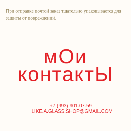
При отправке почтой заказ тщательно упаковывается для
защиты от повреждений.
Like`A Glass
ИП Попова Вера Львовна
ОГРНИП 321774600119279
ИНН 770702103836
Адрес регистрации 127055, г. Москва, Вадковский
пер., 12‒79.
Адреса шоурумов
здесь
Патент на бусины-конфеты
© Все права защищены. 2026
Политика конфиденциальности
Публичная оферта
Разработка сайта