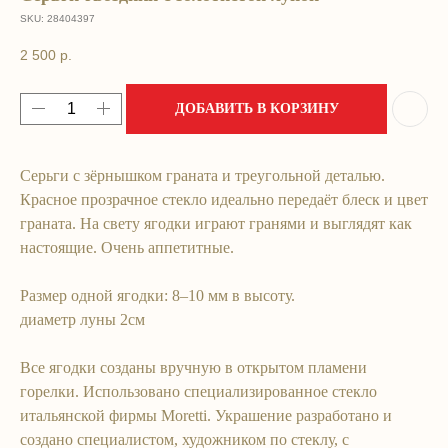
SKU:
28404397
2 500
р.
ДОБАВИТЬ В КОРЗИНУ
Серьги с зёрнышком граната и треугольной деталью.
Красное прозрачное стекло идеально передаёт блеск и цвет
мОи
граната. На свету ягодки играют гранями и выглядят как
контактЫ
настоящие. Очень аппетитные.
Размер одной ягодки: 8‒10 мм в высоту.
диаметр луны 2см
+7 (993) 901-07-59
LIKE.A.GLASS.SHOP@GMAIL.COM
Все ягодки созданы вручную в открытом пламени
горелки. Использовано специализированное стекло
итальянской фирмы Moretti. Украшение разработано и
создано специалистом, художником по стеклу, с