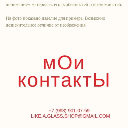
пониманием материала, его особенностей и возможностей.
На фото показано изделие для примера. Возможно
незначительное отличие от изображения.
Like`A Glass
ИП Попова Вера Львовна
ОГРНИП 321774600119279
ИНН 770702103836
Адрес регистрации 127055, г. Москва, Вадковский
пер., 12‒79.
Адреса шоурумов
здесь
Патент на бусины-конфеты
© Все права защищены. 2026
Политика конфиденциальности
Публичная оферта
Разработка сайта