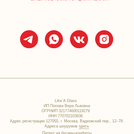
Like`A Glass
ИП Попова Вера Львовна
ОГРНИП 321774600119279
ИНН 770702103836
ес регистрации 127055, г. Москва, Вадковский пер., 12‒79.
Адреса шоурумов
здесь
Патент на бусины-конфеты