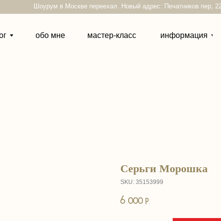
Шоурум в Москве переехал. Новый адрес: Печатников пер, 22
обо мне
мастер-класс
информация
контакты
Серьги Морошка
SKU:
35153999
6 000
р.