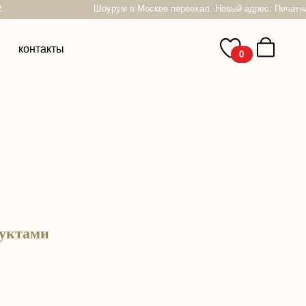
Шоурум в Москве переехал. Новый адрес: Печатников пер, 22
0
руктами