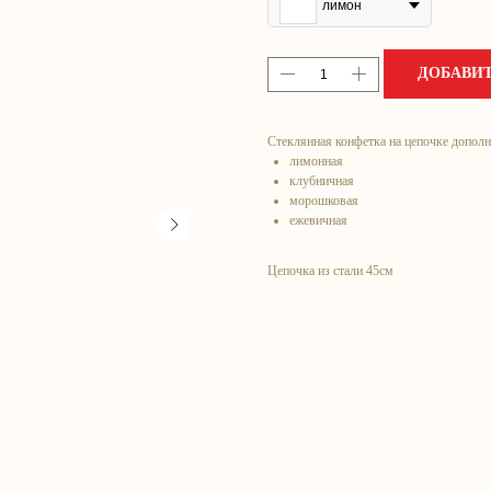
лимон
ДОБАВИТ
Стеклянная конфетка на цепочке допол
лимонная
клубничная
морошковая
ежевичная
Цепочка из стали 45см