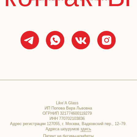
Like`A Glass
ИП Попова Вера Львовна
ОГРНИП 321774600119279
ИНН 770702103836
ес регистрации 127055, г. Москва, Вадковский пер., 12‒79.
Адреса шоурумов
здесь
Патент на бусины-конфеты