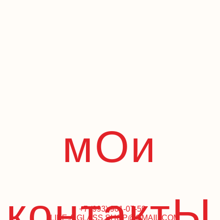
мОи
контактЫ
+7 (993) 901-07-59
LIKE.A.GLASS.SHOP@GMAIL.COM