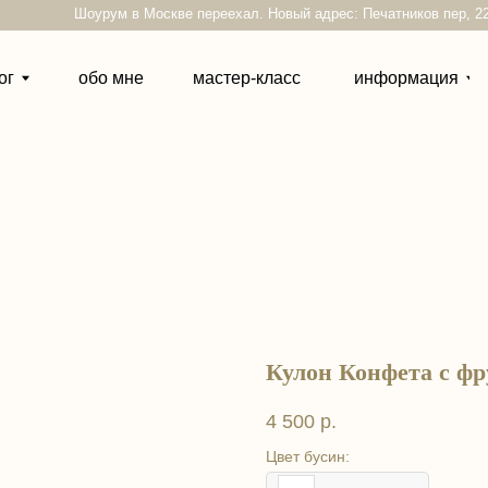
Шоурум в Москве переехал. Новый адрес: Печатников пер, 22
обо мне
мастер-класс
информация
контакты
Кулон Конфета с ф
4 500
р.
Цвет бусин: