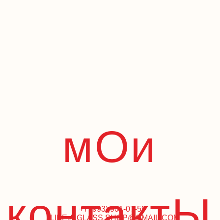
мОи
контактЫ
+7 (993) 901-07-59
LIKE.A.GLASS.SHOP@GMAIL.COM