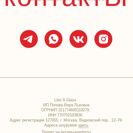
Like`A Glass
ИП Попова Вера Львовна
ОГРНИП 321774600119279
ИНН 770702103836
ес регистрации 127055, г. Москва, Вадковский пер., 12‒79.
Адреса шоурумов
здесь
Патент на бусины-конфеты