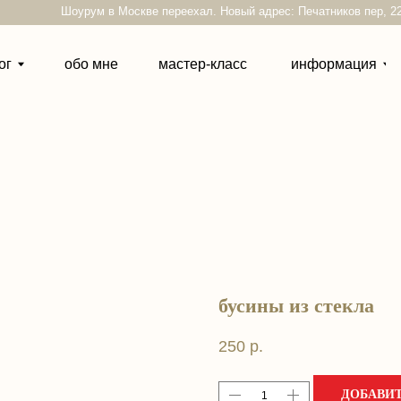
Шоурум в Москве переехал. Новый адрес: Печатников пер, 22
обо мне
мастер-класс
информация
контакты
бусины из стекла
250
р.
ДОБАВИТ